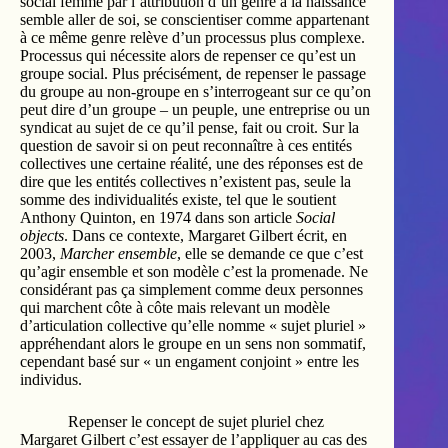
social femme par l’attribution d’un genre à la naissance
semble aller de soi, se conscientiser comme appartenant
à ce même genre relève d’un processus plus complexe.
Processus qui nécessite alors de repenser ce qu’est un
groupe social. Plus précisément, de repenser le passage
du groupe au non-groupe en s’interrogeant sur ce qu’on
peut dire d’un groupe – un peuple, une entreprise ou un
syndicat au sujet de ce qu’il pense, fait ou croit. Sur la
question de savoir si on peut reconnaître à ces entités
collectives une certaine réalité, une des réponses est de
dire que les entités collectives n’existent pas, seule la
somme des individualités existe, tel que le soutient
Anthony Quinton, en 1974 dans son article
Social
objects
. Dans ce contexte, Margaret Gilbert écrit, en
2003,
Marcher ensemble
, elle se demande ce que c’est
qu’agir ensemble et son modèle c’est la promenade. Ne
considérant pas ça simplement comme deux personnes
qui marchent côte à côte mais relevant un modèle
d’articulation collective qu’elle nomme « sujet pluriel »
appréhendant alors le groupe en un sens non sommatif,
cependant basé sur « un engament conjoint » entre les
individus.
Repenser le concept de sujet pluriel chez
Margaret Gilbert c’est essayer de l’appliquer au cas des