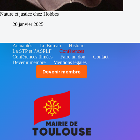
Nature et justice chez Hobbes
20 janvier 2025
Actualités
Le Bureau
Histoire
La STP et l’ASPLF
Conférences
Conférences filmées
Faire un don
Contact
Devenir membre
Mentions légales
Devenir membre