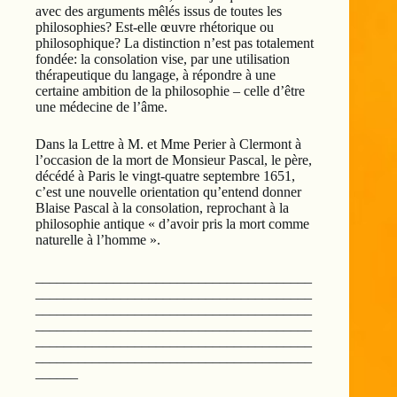
avec des arguments mêlés issus de toutes les
philosophies? Est-elle œuvre rhétorique ou
philosophique? La distinction n’est pas totalement
fondée: la consolation vise, par une utilisation
thérapeutique du langage, à répondre à une
certaine ambition de la philosophie – celle d’être
une médecine de l’âme.
Dans la Lettre à M. et Mme Perier à Clermont à
l’occasion de la mort de Monsieur Pascal, le père,
décédé à Paris le vingt-quatre septembre 1651,
c’est une nouvelle orientation qu’entend donner
Blaise Pascal à la consolation, reprochant à la
philosophie antique « d’avoir pris la mort comme
naturelle à l’homme ».
_______________________________________
_______________________________________
_______________________________________
_______________________________________
_______________________________________
_______________________________________
______