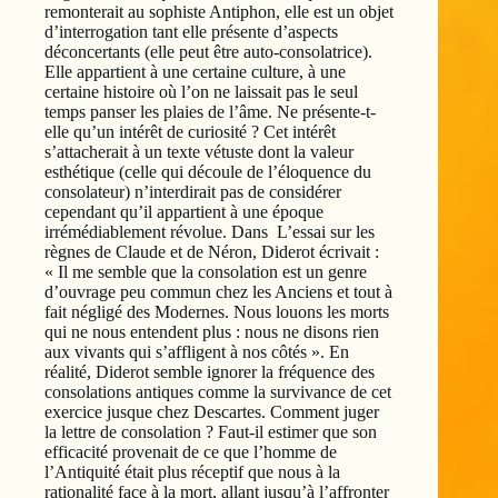
remonterait au sophiste Antiphon, elle est un objet
d’interrogation tant elle présente d’aspects
déconcertants (elle peut être auto-consolatrice).
Elle appartient à une certaine culture, à une
certaine histoire où l’on ne laissait pas le seul
temps panser les plaies de l’âme. Ne présente-t-
elle qu’un intérêt de curiosité ? Cet intérêt
s’attacherait à un texte vétuste dont la valeur
esthétique (celle qui découle de l’éloquence du
consolateur) n’interdirait pas de considérer
cependant qu’il appartient à une époque
irrémédiablement révolue. Dans L’essai sur les
règnes de Claude et de Néron, Diderot écrivait :
« Il me semble que la consolation est un genre
d’ouvrage peu commun chez les Anciens et tout à
fait négligé des Modernes. Nous louons les morts
qui ne nous entendent plus : nous ne disons rien
aux vivants qui s’affligent à nos côtés ». En
réalité, Diderot semble ignorer la fréquence des
consolations antiques comme la survivance de cet
exercice jusque chez Descartes. Comment juger
la lettre de consolation ? Faut-il estimer que son
efficacité provenait de ce que l’homme de
l’Antiquité était plus réceptif que nous à la
rationalité face à la mort, allant jusqu’à l’affronter