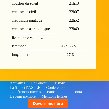
coucher du soleil
21h13
crépuscule civil
22h07
crépuscule nautique
22h52
crépuscule astronomique
23h49
lieu d’observation…
lattitude :
43 d 36 N
longitude :
1 d 27 E
Actualités
Le Bureau
Histoire
La STP et l’ASPLF
Conférences
Conférences filmées
Faire un don
Contact
Devenir membre
Mentions légales
Devenir membre